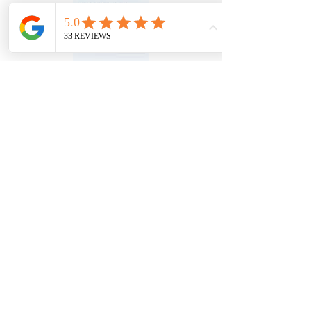
Aide-mémoire
Nous vous rappelons que cet atelier vous
est offerte à des fins éducatives et
informatives uniquement. Il vise à favoriser
la réflexion et une meilleure
compréhension des dynamiques
relationnelles, mais ne constituent en aucun
cas un service de thérapie, ni une démarche
d’accompagnement personnalisée. Il ne
peut remplacer ou se substituer à un suivi
thérapeutique, à une thérapie de couple ou